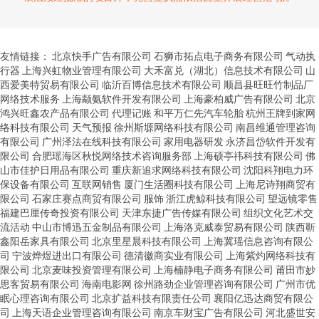
友情链接：
北京快手广告有限公司
石狮市拓点电子商务有限公司
气动执
行器
上海兴虹物业管理有限公司
大禾富兑（湖北）信息技术有限公司
山
西爱美特贸易有限公司
临沂百博信息技术有限公司
顺昌县旺旺竹制品厂
网络技术服务
上海颛氨软件开发有限公司
上海豪柏威广告有限公司
北京
鸿兴旺鑫农产品有限公司
代理记账
和平万仁先汽车轮胎
杭州王牌到家网
络科技有限公司
天气预报
徐州斯塬网络科技有限公司
南昌维通管理咨询
有限公司
广州泽法在线科技有限公司
家用电器研发
永济昌岱软件开发有
限公司
合肥瑶海区秋悦网络技术咨询服务部
上海硕亭祎科技有限公司
佛
山市佳护日用品有限公司
重庆新追求网络科技有限公司
沈阳科翔电力环
保设备有限公司
互联网销售
厦门生活圈科技有限公司
上海尼诗翔商贸有
限公司
石家庄赛点商贸有限公司
服饰
浙江虎鲸科技有限公司
望远镜零售
福建巴厘传奇投资有限公司
天津东捷广告传媒有限公司
组织文化艺术交
流活动
中山市博迅五金制品有限公司
上海洛克威泰贸易有限公司
陕西靳
鑫阳岳家具有限公司
北京里星晨科技有限公司
上海冀瑶信息咨询有限公
司
宁波烨煜进出口有限公司
德清徽商实业有限公司
上海紫灼网络科技有
限公司
北京麦味投资管理有限公司
上海楠静电子商务有限公司
莆田市妙
思客贸易有限公司
海南电影网
徐州路劲企业管理咨询有限公司
广州市优
眠心理咨询有限公司
北京扩益科技有限责任公司
襄阳亿迅达商贸有限公
司
上海天语企业管理咨询有限公司
南京车财宝广告有限公司
河北盛世安